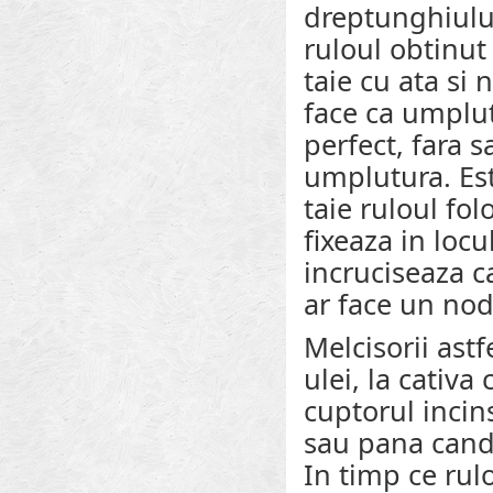
dreptunghiului
ruloul obtinut
taie cu ata si 
face ca umplut
perfect, fara s
umplutura. Es
taie ruloul fol
fixeaza in locu
incruciseaza c
ar face un nod
Melcisorii astf
ulei, la cativa
cuptorul incin
sau pana cand
In timp ce rulo