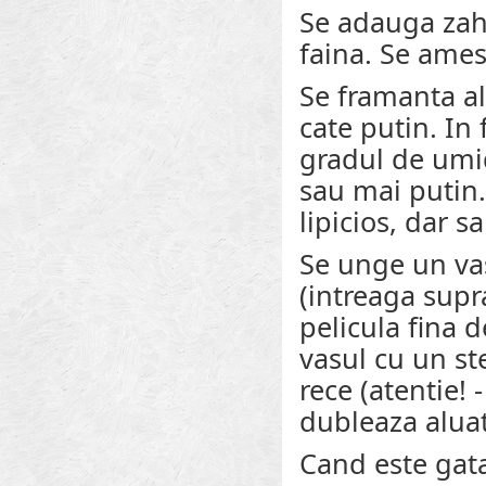
Se adauga zaha
faina. Se ames
Se framanta a
cate putin. In
gradul de umidi
sau mai putin. 
lipicios, dar s
Se unge un vas
(intreaga supr
pelicula fina 
vasul cu un ste
rece (atentie!
dubleaza alua
Cand este gata