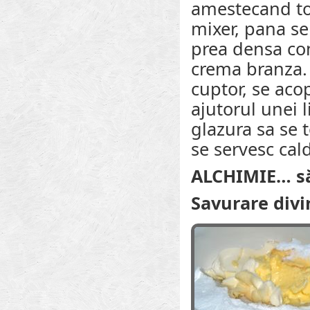
amestecand to
mixer, pana se
prea densa con
crema branza. 
cuptor, se aco
ajutorul unei l
glazura sa se 
se servesc cal
ALCHIMIE… să
Savurare div