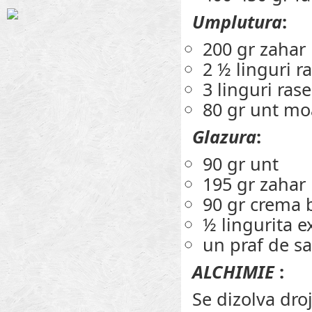
Umplutura
:
200 gr zahar
2 ½ linguri r
3 linguri rase
80 gr unt mo
Glazura
:
90 gr unt
195 gr zahar
90 gr crema b
½ lingurita e
un praf de sa
ALCHIMIE
:
Se dizolva droj