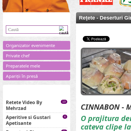
Caută în site
Reţete
-
Deserturi G
Organizator evenimente
Private chef
Preparatele mele
Apariții în presă
Categorii rețete
Retete Video By
10
CINNABON
-
M
Mehrzad
O prajitura d
Aperitive si Gustari
4
Apetisante
cateva clipe la