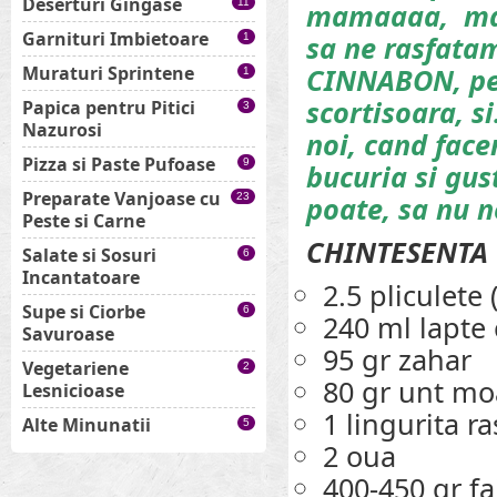
Deserturi Gingase
11
mamaaaa, ma vo
Garnituri Imbietoare
sa ne rasfatam
1
Muraturi Sprintene
CINNABON, pen
1
scortisoara, s
Papica pentru Pitici
3
Nazurosi
noi, cand face
Pizza si Paste Pufoase
9
bucuria si gust
Preparate Vanjoase cu
23
poate, sa nu n
Peste si Carne
CHINTESENTA
Salate si Sosuri
6
Incantatoare
2.5 pliculete 
Supe si Ciorbe
6
240 ml lapte 
Savuroase
95 gr zahar
Vegetariene
2
80 gr unt mo
Lesnicioase
1 lingurita ra
Alte Minunatii
5
2 oua
400-450 gr fa