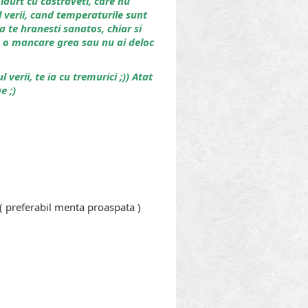
urt cu castraveti, care nu
l verii, cand temperaturile sunt
a te hranesti sanatos, chiar si
e o mancare grea sau nu ai deloc
 verii, te ia cu tremurici ;)) Atat
e ;)
( preferabil menta proaspata )