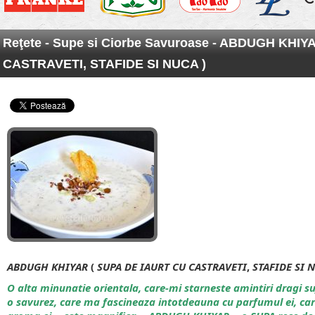
Reţete
-
Supe si Ciorbe Savuroase
- ABDUGH KHIYA
CASTRAVETI, STAFIDE SI NUCA )
ABDUGH
KHIYAR
(
SUPA
DE
IAURT
CU
CASTRAVETI
,
STAFIDE
SI
N
O alta minunatie orientala, care-mi starneste amintiri dragi s
o savurez, care ma fascineaza intotdeauna cu parfumul ei, car