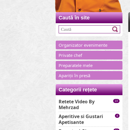
Caută în site
Organizator evenimente
Private chef
Preparatele mele
Apariții în presă
Categorii rețete
Retete Video By
10
Mehrzad
Aperitive si Gustari
4
Apetisante