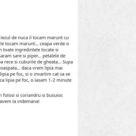
 Miezul de nuca il tocam marunt cu
, le tocam marunt... ceapa verde o
 toate ingredintele tocate si
ram sare si piper... petalele de
 rece si cuburile de gheata... Supa
proaspata... daca vrem lipia mai
ipia pe foc, si o invartim cat sa se
ca lipia pe foc, o lasam 1-2 minute
folosi si coriandru si busuioc
e avem la indemana!