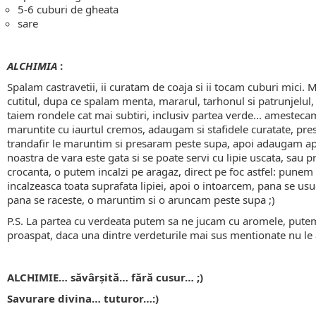
5-6 cuburi de gheata
sare
ALCHIMIA
:
Spalam castravetii, ii curatam de coaja si ii tocam cuburi mici.
cutitul, dupa ce spalam menta, mararul, tarhonul si patrunjelul
taiem rondele cat mai subtiri, inclusiv partea verde... amestecam
maruntite cu iaurtul cremos, adaugam si stafidele curatate, presa
trandafir le maruntim si presaram peste supa, apoi adaugam apa
noastra de vara este gata si se poate servi cu lipie uscata, sau 
crocanta, o putem incalzi pe aragaz, direct pe foc astfel: punem l
incalzeasca toata suprafata lipiei, apoi o intoarcem, pana se usu
pana se raceste, o maruntim si o aruncam peste supa ;)
P.S. La partea cu verdeata putem sa ne jucam cu aromele, putem 
proaspat, daca una dintre verdeturile mai sus mentionate nu l
ALCHIMIE… săvârşită… fără cusur… ;)
Savurare divina… tuturor…
:)