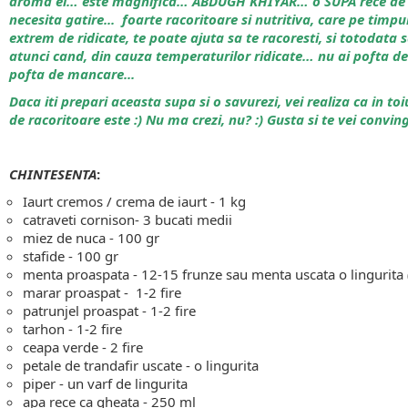
aroma ei… este magnifica… ABDUGH KHIYAR… o SUPA rece de ia
necesita gatire... foarte racoritoare si nutritiva, care pe timpu
extrem de ridicate, te poate ajuta sa te racoresti, si totodata s
atunci cand, din cauza temperaturilor ridicate… nu ai pofta d
pofta de mancare...
Daca iti prepari aceasta supa si o savurezi, vei realiza ca in toiul
de racoritoare este :) Nu ma crezi, nu? :) Gusta si te vei conving
CHINTESENTA
:
Iaurt cremos / crema de iaurt - 1 kg
catraveti cornison- 3 bucati medii
miez de nuca - 100 gr
stafide - 100 gr
menta proaspata - 12-15 frunze sau menta uscata o lingurita 
marar proaspat - 1-2 fire
patrunjel proaspat - 1-2 fire
tarhon - 1-2 fire
ceapa verde - 2 fire
petale de trandafir uscate - o lingurita
piper - un varf de lingurita
apa rece ca gheata - 250 ml