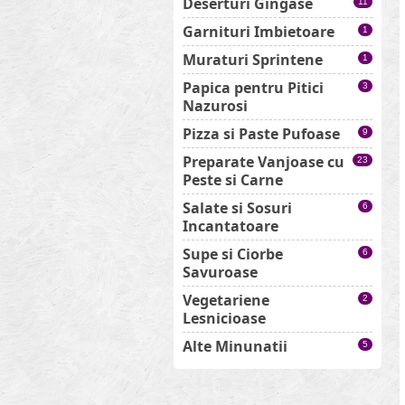
Deserturi Gingase
11
Garnituri Imbietoare
1
Muraturi Sprintene
1
Papica pentru Pitici
3
Nazurosi
Pizza si Paste Pufoase
9
Preparate Vanjoase cu
23
Peste si Carne
Salate si Sosuri
6
Incantatoare
Supe si Ciorbe
6
Savuroase
Vegetariene
2
Lesnicioase
Alte Minunatii
5