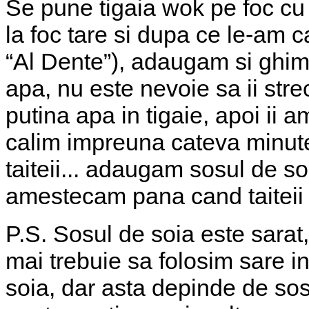
Se pune tigaia wok pe foc cu 
la foc tare si dupa ce le-am ca
“Al Dente”), adaugam si ghimb
apa, nu este nevoie sa ii str
putina apa in tigaie, apoi ii
calim impreuna cateva minut
taiteii... adaugam sosul de so
amestecam pana cand taiteii p
P.S. Sosul de soia este sarat
mai trebuie sa folosim sare 
soia, dar asta depinde de sos