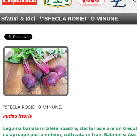
Sfaturi & Idei
- \"SFECLA ROSIE\" O MINUNE
"SFECLA ROSIE" O MINUNE.
Putina
istorie
Leguma banala in zilele noastre, sfecla rosie are un trecu
cu aproape patru milenii, cultivata in Iran, Babilon si Ass