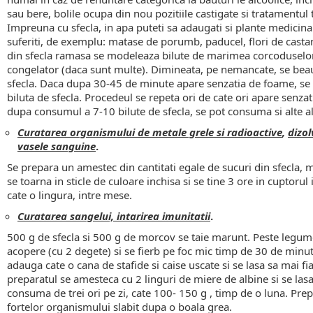
sau bere, bolile ocupa din nou pozitiile castigate si tratamentul 
Impreuna cu sfecla, in apa puteti sa adaugati si plante medicina
suferiti, de exemplu: matase de porumb, paducel, flori de castan
din sfecla ramasa se modeleaza bilute de marimea corcoduselor s
congelator (daca sunt multe). Dimineata, pe nemancate, se bea
sfecla. Daca dupa 30-45 de minute apare senzatia de foame, se m
biluta de sfecla. Procedeul se repeta ori de cate ori apare senz
dupa consumul a 7-10 bilute de sfecla, se pot consuma si alte a
Curatarea organismului de metale grele si radioactive
,
dizol
vasele sanguine
.
Se prepara un amestec din cantitati egale de sucuri din sfecla,
se toarna in sticle de culoare inchisa si se tine 3 ore in cuptorul i
cate o lingura, intre mese.
Curatarea sangelui, intarirea imunitatii
.
500 g de sfecla si 500 g de morcov se taie marunt. Peste legume 
acopere (cu 2 degete) si se fierb pe foc mic timp de 30 de minut
adauga cate o cana de stafide si caise uscate si se lasa sa mai f
preparatul se amesteca cu 2 linguri de miere de albine si se las
consuma de trei ori pe zi, cate 100- 150 g , timp de o luna. Prepa
fortelor organismului slabit dupa o boala grea.