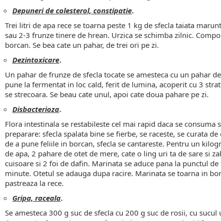
Depuneri de colesterol, constipatie
.
Trei litri de apa rece se toarna peste 1 kg de sfecla taiata maru
sau 2-3 frunze tinere de hrean. Urzica se schimba zilnic. Compo
borcan. Se bea cate un pahar, de trei ori pe zi.
Dezintoxicare
.
Un pahar de frunze de sfecla tocate se amesteca cu un pahar de z
pune la fermentat in loc cald, ferit de lumina, acoperit cu 3 str
se strecoara. Se beau cate unul, apoi cate doua pahare pe zi.
Disbacterioza
.
Flora intestinala se restabileste cel mai rapid daca se consuma
preparare: sfecla spalata bine se fierbe, se raceste, se curata de co
de a pune feliile in borcan, sfecla se cantareste. Pentru un kilog
de apa, 2 pahare de otet de mere, cate o ling uri ta de sare si z
cuisoare si 2 foi de dafin. Marinata se aduce pana la punctul de f
minute. Otetul se adauga dupa racire. Marinata se toarna in borca
pastreaza la rece.
Gripa, raceala
.
Se amesteca 300 g suc de sfecla cu 200 g suc de rosii, cu sucul 