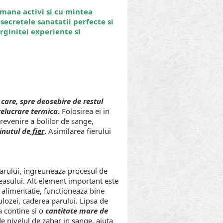
mana activi si cu mintea
secretele sanatatii perfecte si
rginitei experiente si
care, spre deosebire de restul
relucrare termica
.
Folosirea ei in
prevenire a bolilor de sange,
inutul de
fier
.
Asimilarea fierului
parului, ingreuneaza procesul de
reasului. Alt element important este
n alimentatie, functioneaza bine
ulozei, caderea parului. Lipsa de
 contine si o
cantitate mare de
ade
nivelul de zahar in sange,
ajuta