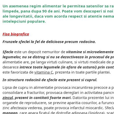
Un asemenea regim alimentar le permitea satenilor sa ra
limpede, pana dupa 90 de ani. Poate vom descoperi si noi 
ale longevitatii, daca vom acorda respect si atentie nema
intelepciuni populare.
Fisa
biografica
Frunzele
sfeclei
la
fel
de
delicioase
precum
radacina.
Sfecla
este un depozit nemuritor de
vitamine si microelemente 
legumelor, nu se distrug si nu se dezactiveaza in procesul de p
alimentatie are, pe langa virtuti culinare, si virtuti medicale de 
deoarece
intrece toate legumele (in afara de usturoi) prin cont
este favorizata de
vitamina C
, prezenta in toate partile plantei.
In structura radacinii de sfecla este prezent si cuprul.
Lipsa de cupru in alimentatie provoaca incaruntirea precoce a 
consolidare a fracturilor, provoaca dereglari in activitatea panc
zincul,
prezent in cantitati foarte mari
.
Datorita prezentei lui i
organele de reproducere, se previne aparitia cosurilor, a furunc
zinc afecteaza vederea, poate provoca infarctul miocardic. Sfecla
mangan
,
care apara ficatul de distrofie adipoasa (lipidoza), sc