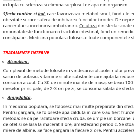
in lupta cu scleroza si elimina surplusul de apa din organism.
Sfecla contine si
iod
,
care favorizeaza metabolismul, fiindu-le e
obezitate si care sufera de inhibarea functiilor tiroidei. De nepret
cancerului si incetinirea imbatranirii.
Celuloza
din sfecla scoate 
imbunatateste functionarea tractului intestinal, fiind un remediu 
constipatiei. Medicina populara foloseste toate componentele sfec
TRATAMENTE
INTERNE
Alcoolism
.
Complexul de metode folosite in vindecarea alcoolismului prev
saruri de potasiu, vitamine si alte substante care ajuta la reducer
consuma alcool. Cu 30 de minute inainte de masa, se beau 100 m
meselor principale, de 2-3 ori pe zi, se consuma salata de sfecla 
Amigdalita
.
In medicina populara, se folosesc mai multe preparate din sfecla
Pentru gargara, se foloseste apa calduta in care s-au fiert frunze
metoda: se da pe razatoare sfecla cruda, se umple un borcanel 
de otet si se lasa la macerat 3 ore, amestecand periodic. Se sto
miere de albine. Se face gargara la fiecare 2 ore. Pentru accelera