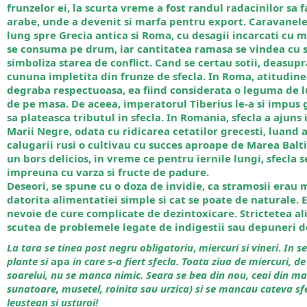
frunzelor ei, la scurta vreme a fost randul radacinilor sa fa
arabe, unde a devenit si marfa pentru export. Caravanele
lung spre Grecia antica si Roma, cu desagii incarcati cu ma
se consuma pe drum, iar cantitatea ramasa se vindea cu su
simboliza starea de conflict. Cand se certau sotii, deasupr
cununa impletita din frunze de sfecla. In Roma, atitudine
degraba respectuoasa, ea fiind considerata o leguma de l
de pe masa. De aceea, imperatorul Tiberius le-a si impus
sa plateasca tributul in sfecla. In Romania, sfecla a ajuns i
Marii Negre, odata cu ridicarea cetatilor grecesti, luand a
calugarii rusi o cultivau cu succes aproape de Marea Balti
un bors delicios, in vreme ce pentru iernile lungi, sfecla
impreuna cu varza si fructe de padure.
Deseori, se spune cu o doza de invidie, ca stramosii erau 
datorita alimentatiei simple si cat se poate de naturale. 
nevoie de cure complicate de dezintoxicare. Strictetea ali
scutea de problemele legate de indigestii sau depuneri de
La
tara
se
tinea
post
negru
obligatoriu
,
miercuri
si
vineri
.
In
s
plante
si
apa
in
care
s-a
fiert
sfecla. Toata ziua de miercuri, de
soarelui, nu se manca nimic. Seara se bea din nou, ceai din ma
sunatoare, musetel, roinita sau urzica) si se mancau cateva sf
leustean si usturoi!