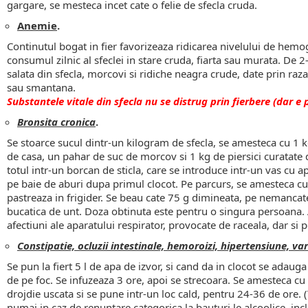
gargare, se mesteca incet cate o felie de sfecla cruda.
Anemie
.
Continutul bogat in fier favorizeaza ridicarea nivelului de he
consumul zilnic al sfeclei in stare cruda, fiarta sau murata. De 
salata din sfecla, morcovi si ridiche neagra crude, date prin ra
sau smantana.
Substantele vitale din sfecla nu se distrug prin fierbere (dar e
Bronsita cronica
.
Se stoarce sucul dintr-un kilogram de sfecla, se amesteca cu 1 
de casa, un pahar de suc de morcov si 1 kg de piersici curatate d
totul intr-un borcan de sticla, care se introduce intr-un vas cu 
pe baie de aburi dupa primul clocot. Pe parcurs, se amesteca cu 
pastreaza in frigider. Se beau cate 75 g dimineata, pe nemanca
bucatica de unt. Doza obtinuta este pentru o singura persoana. A
afectiuni ale aparatului respirator, provocate de raceala, dar si p
Constipatie, ocluzii
intestinale, hemoroizi, hipertensiune, vari
Se pun la fiert 5 l de apa de izvor, si cand da in clocot se adauga
de pe foc. Se infuzeaza 3 ore, apoi se strecoara. Se amesteca cu 
drojdie uscata si se pune intr-un loc cald, pentru 24-36 de ore. 
numai in caz de renuntare categorica la bauturi le alcoolice, in