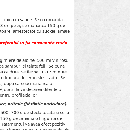
moglobina in sange. Se recomanda
2-3 ori pe zi, se mananca 150 g de
zatoare, amestecate cu suc de lamaie
 preferabil sa fie consumata cruda.
kg miere de albine, 500 ml vin rosu
e samburi si taiate felii. Se pune
apa calduta. Se fierbe 10-12 minute
o lingura de lemn sterilizata. Se
te, dupa care se mananca o
juta si la vindecarea diferitelor
entru profilaxia lor.
ce, aritmie (fibrilatie auriculara)
.
 500- 700 g de sfecla tocata si se ia
150 g de zahar si o lingurita de
(Tratamentul va avea efect pozitiv
clusiv berea. Dupa 2-3 pahare de vin