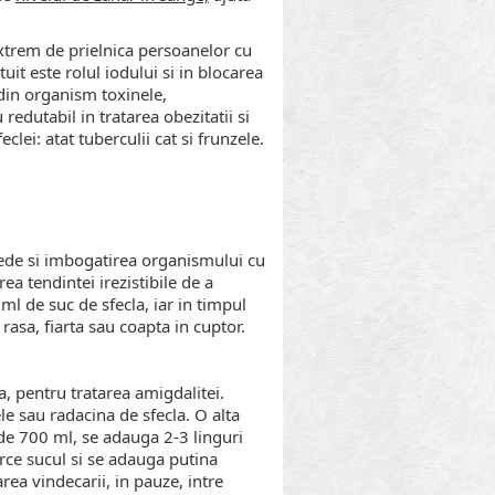
xtrem de prielnica persoanelor cu
uit este rolul iodului si in blocarea
din organism toxinele,
redutabil in tratarea obezitatii si
lei: atat tuberculii cat si frunzele.
ede si imbogatirea organismului cu
ea tendintei irezistibile de a
l de suc de sfecla, iar in timpul
rasa, fiarta sau coapta in cuptor.
, pentru tratarea amigdalitei.
le sau radacina de sfecla. O alta
de 700 ml, se adauga 2-3 linguri
arce sucul si se adauga putina
rea vindecarii, in pauze, intre