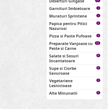
Deserturi Gingase
11
Garnituri Imbietoare
1
Muraturi Sprintene
1
Papica pentru Pitici
3
Nazurosi
Pizza si Paste Pufoase
9
Preparate Vanjoase cu
23
Peste si Carne
Salate si Sosuri
6
Incantatoare
Supe si Ciorbe
6
Savuroase
Vegetariene
2
Lesnicioase
Alte Minunatii
5