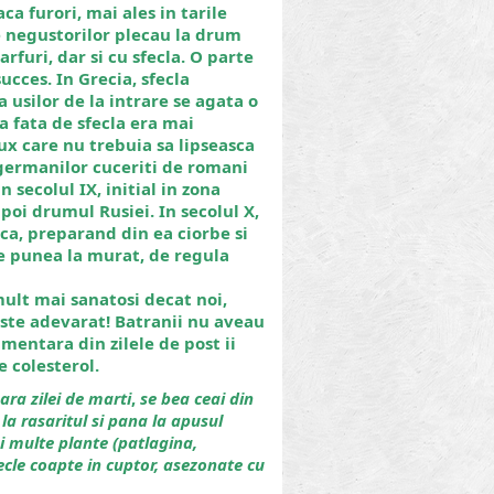
ca furori, mai ales in tarile
 negustorilor plecau la drum
rfuri, dar si cu sfecla. O parte
cces. In Grecia, sfecla
a usilor de la intrare se agata o
a fata de sfecla era mai
ux care nu trebuia sa lipseasca
 germanilor cuceriti de romani
n secolul IX, initial in zona
poi drumul Rusiei. In secolul X,
ca, preparand din ea ciorbe si
 se punea la murat, de regula
mult mai sanatosi decat noi,
Este adevarat! Batranii nu aveau
mentara din zilele de post ii
 colesterol.
eara
zilei
de
marti
,
se
bea
ceai
din
 la rasaritul si pana la apusul
i multe plante (patlagina,
ecle coapte in cuptor, asezonate cu