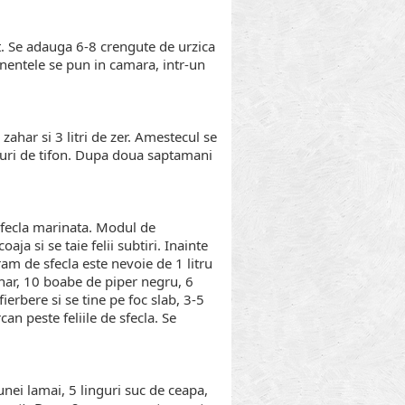
nt. Se adauga 6-8 crengute de urzica
nentele se pun in camara, intr-un
ahar si 3 litri de zer. Amestecul se
aturi de tifon. Dupa doua saptamani
 sfecla marinata. Modul de
aja si se taie felii subtiri. Inainte
ram de sfecla este nevoie de 1 litru
ahar, 10 boabe de piper negru, 6
ierbere si se tine pe foc slab, 3-5
n peste feliile de sfecla. Se
unei lamai, 5 linguri suc de ceapa,