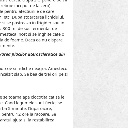
trebuie inceput de la zero).
le pentru afectiunile de care
, etc. Dupa stoarcerea lichidului,
i se pastreaza in frigider sau in
u 300 ml de suc fermentat de
esteca incet si se inghite cate o
atia de foame. Daca ea nu dispare
limente.
varea placilor aterosclerotice din
 morcov si ridiche neagra. Amestecul
ncalzit slab. Se bea de trei ori pe zi
se toarna apa clocotita cat sa le
e. Cand legumele sunt fierte, se
iarba 5 minute. Dupa racire,
a pentru 12 ore la racoare. Se
ratul ajuta si la restabilirea