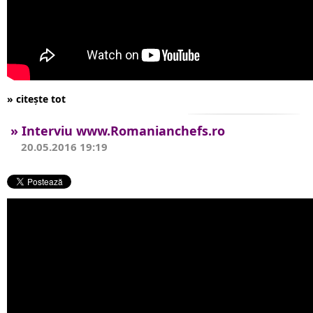
» citește tot
» Interviu www.Romanianchefs.ro
20.05.2016 19:19