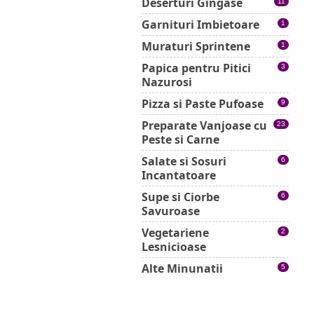
Deserturi Gingase
11
Garnituri Imbietoare
1
Muraturi Sprintene
1
Papica pentru Pitici
3
Nazurosi
Pizza si Paste Pufoase
9
Preparate Vanjoase cu
23
Peste si Carne
Salate si Sosuri
6
Incantatoare
Supe si Ciorbe
6
Savuroase
Vegetariene
2
Lesnicioase
Alte Minunatii
5