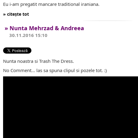
Eu i-am pregatit mancare traditional iraniana.
» citește tot
» Nunta Mehrzad & Andreea
30.11.2016 15:10
Nunta noastra si Trash The Dress.
No Comment... las sa spuna clipul si pozele tot. :)