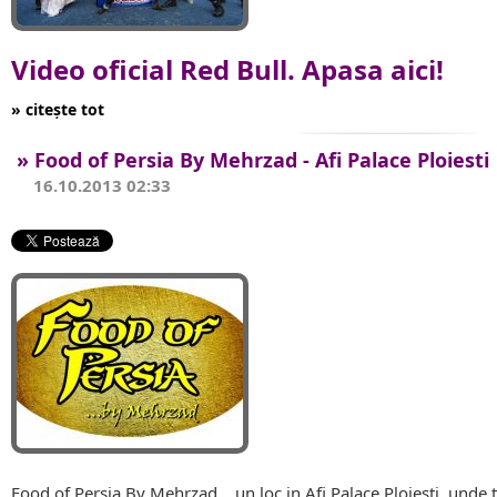
Video oficial Red Bull.
Apasa aici!
» citește tot
» Food of Persia By Mehrzad - Afi Palace Ploiesti
16.10.2013 02:33
Food of Persia By Mehrzad... un loc in Afi Palace Ploiesti, unde 