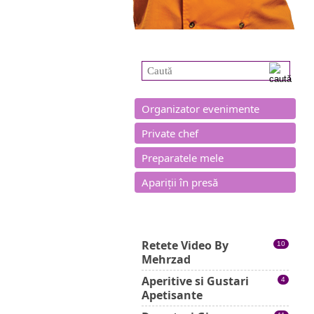
Caută în site
Organizator evenimente
Private chef
Preparatele mele
Apariții în presă
Categorii rețete
Retete Video By
10
Mehrzad
Aperitive si Gustari
4
Apetisante