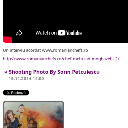
Un interviu acordat www.romanianchefs.ro
http://www.romanianchefs.ro/chef-mehrzad-moghazehi-2/
» Shooting Photo By Sorin Petculescu
15.11.2014 14:00