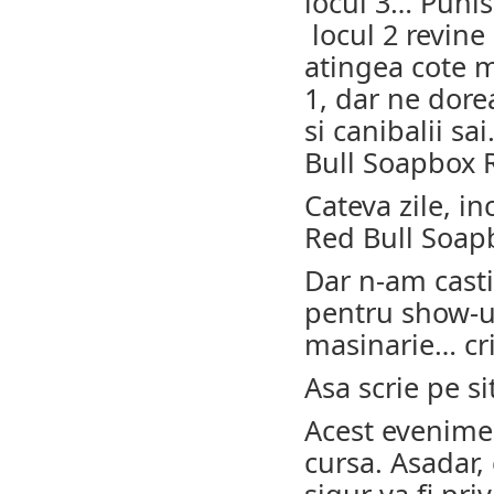
locul 3… Punis
locul 2 revine
atingea cote 
1, dar ne dore
si canibalii s
Bull Soapbox 
Cateva zile, i
Red Bull Soap
Dar n-am casti
pentru show-ul
masinarie… crit
Asa scrie pe si
Acest evenimen
cursa. Asadar,