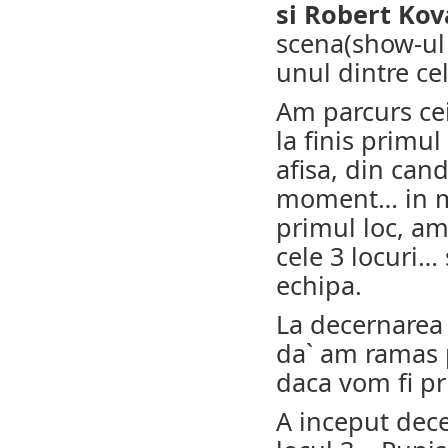
si Robert Kov
scena(show-ul
unul dintre cel
Am parcurs cei
la finis primul
afisa, din can
moment… in m
primul loc, a
cele 3 locuri… 
echipa.
La decernarea 
da` am ramas p
daca vom fi pr
A inceput dece