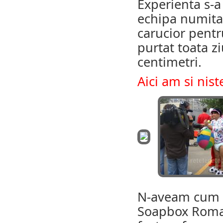
Experienta s-a
echipa numita
carucior pent
purtat toata z
centimetri.
Aici am si nist
N-aveam cum sa
Soapbox Roman