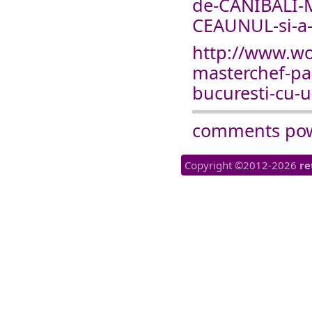
de-CANIBALI-M
CEAUNUL-si-a
http://www.wo
masterchef-par
bucuresti-cu-
comments po
Copyright ©2012-2026
re