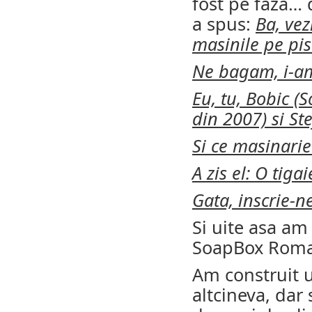
fost pe faza… 
a spus:
Ba, vez
masinile pe p
Ne bagam, i-am
Eu, tu, Bobic (
din 2007) si St
Si ce masinari
A zis el: O tig
Gata, inscrie-n
Si uite asa am 
SoapBox Roma
Am construit u
altcineva, dar