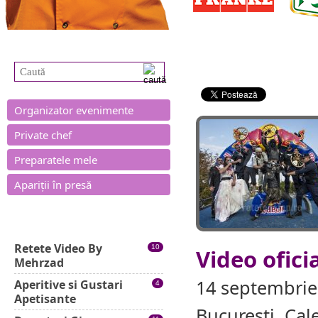
Caută în site
Blog
- Red Bull Soa
Organizator evenimente
Private chef
Preparatele mele
Apariții în presă
Categorii rețete
Retete Video By
10
Video ofici
Mehrzad
14 septembrie 
Aperitive si Gustari
4
Apetisante
Bucuresti, Cal