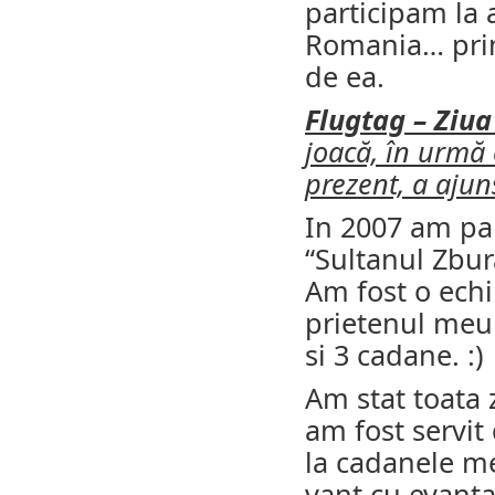
participam la 
Romania… prima
de ea.
Flugtag – Ziua
joacă, în urmă 
prezent, a ajun
In 2007 am par
“Sultanul Zbur
Am fost o ech
prietenul meu
si 3 cadane. :)
Am stat toata 
am fost servit
la cadanele m
vant cu evant