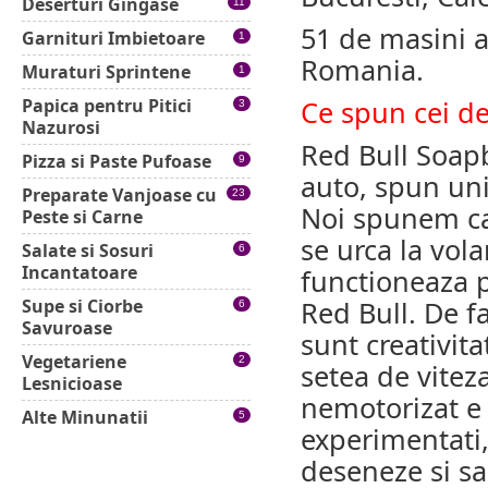
Deserturi Gingase
11
51 de masini a
Garnituri Imbietoare
1
Romania.
Muraturi Sprintene
1
Papica pentru Pitici
Ce spun cei de
3
Nazurosi
Red Bull Soapb
Pizza si Paste Pufoase
9
auto, spun uni
Preparate Vanjoase cu
23
Noi spunem ca
Peste si Carne
se urca la vol
Salate si Sosuri
6
Incantatoare
functioneaza p
Supe si Ciorbe
Red Bull. De f
6
Savuroase
sunt creativita
Vegetariene
2
setea de vitez
Lesnicioase
nemotorizat e 
Alte Minunatii
5
experimentati,
deseneze si sa 