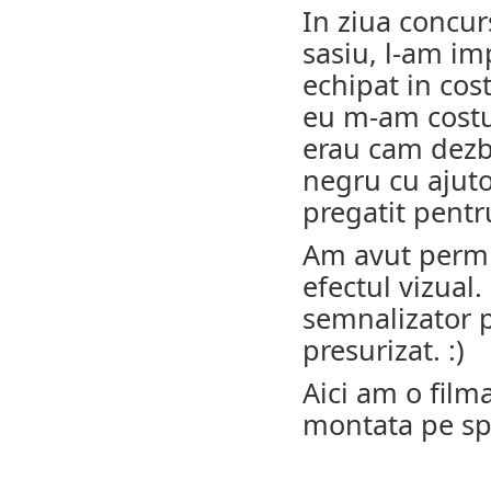
In ziua concur
sasiu, l-am im
echipat in co
eu m-am costum
erau cam dezbr
negru cu ajuto
pregatit pentr
Am avut permi
efectul vizual.
semnalizator p
presurizat. :)
Aici am o film
montata pe spa