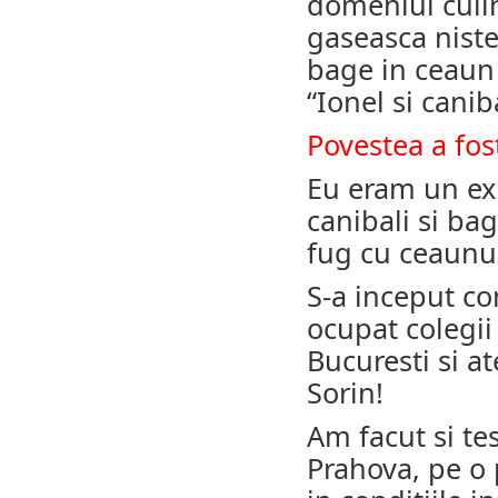
domeniul culin
gaseasca niste
bage in ceaun 
“Ionel si caniba
Povestea a fos
Eu eram un exp
canibali si bag
fug cu ceaunu
S-a inceput co
ocupat colegii
Bucuresti si at
Sorin!
Am facut si te
Prahova, pe o